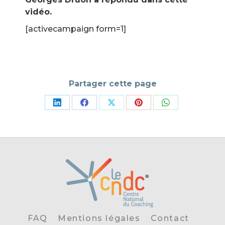
vidéo.
[activecampaign form=1]
Partager cette page
Partager
Partager
Partager
Partager
Partager
sur
sur
sur
sur
sur
LinkedIn
Facebook
X
Pinterest
WhatsApp
FAQ
Mentions légales
Contact