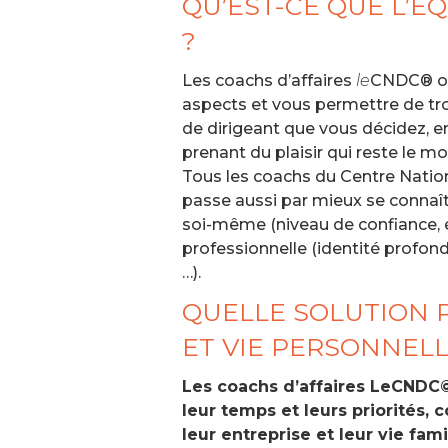
QU’EST-CE QUE L’É
?
Les coachs d’affaires
le
CNDC® ont 
aspects et vous permettre de trouv
de dirigeant que vous décidez, e
prenant du plaisir qui reste le m
Tous les coachs du Centre Nationa
passe aussi par mieux se connaîtr
soi-même (niveau de confiance, é
professionnelle (identité profon
…).
QUELLE SOLUTION P
ET VIE PERSONNELL
Les coachs d’affaires LeCNDC
leur temps et leurs priorités, 
leur entreprise et leur vie fa