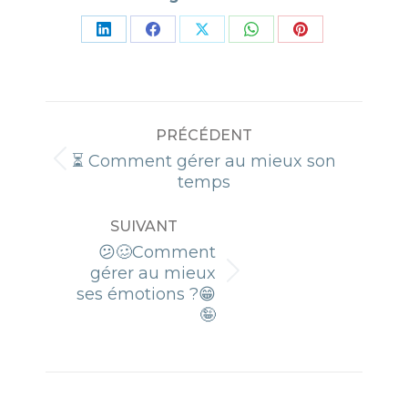
Partager
Partager
Partager
Partager
Partager
sur
sur
sur
sur
sur
LinkedIn
Facebook
X
WhatsApp
Pinterest
NAVIGATION
PRÉCÉDENT
ARTICLE
⏳ Comment gérer au mieux son
Article
temps
précédent
:
SUIVANT
😕🥴Comment
gérer au mieux
Article
ses émotions ?😁
suivant
🤪
: