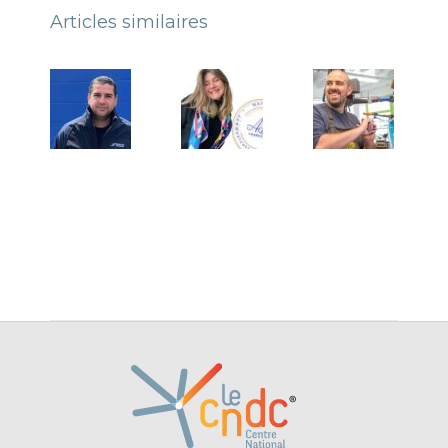
Articles similaires
Témoignage
Témoignage
de Baptiste
d’Adèle
LEDUC,
Bailly,
dirigeant de
fondatrice
Locatech
d’AB
Échafaudage
Consulting
8 juin 2026
17 mars
2026