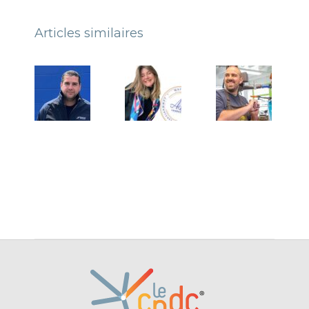
Articles similaires
Témoignage
Témoignage
de Baptiste
d’Adèle
LEDUC,
Bailly,
dirigeant de
fondatrice
Locatech
d’AB
Échafaudage
Consulting
8 juin 2026
17 mars
2026