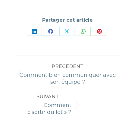
Partager cet article
Partager
Partager
Partager
Partager
Partager
sur
sur
sur
sur
sur
LinkedIn
Facebook
X
WhatsApp
Pinterest
NAVIGATION
PRÉCÉDENT
ARTICLE
Comment bien communiquer avec
Article
son équipe ?
précédent
:
SUIVANT
Comment
Article
« sortir du lot » ?
suivant
: