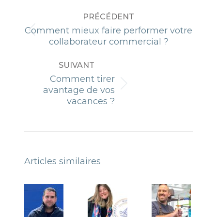
NAVIGATION
PRÉCÉDENT
ARTICLE
Comment mieux faire performer votre
Article
collaborateur commercial ?
précédent
:
SUIVANT
Comment tirer
Article
avantage de vos
suivant
vacances ?
:
Articles similaires
Témoignage
Témoignage
de Baptiste
d’Adèle
LEDUC,
Bailly,