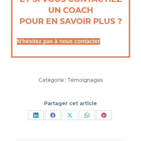
UN COACH
POUR EN SAVOIR PLUS ?
N'hésitez pas à nous contacter
Catégorie :
Témoignages
Partager cet article
Partager
Partager
Partager
Partager
Partager
sur
sur
sur
sur
sur
LinkedIn
Facebook
X
WhatsApp
Pinterest