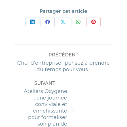
Partager cet article
Partager
Partager
Partager
Partager
Partager
sur
sur
sur
sur
sur
LinkedIn
Facebook
X
WhatsApp
Pinterest
NAVIGATION
PRÉCÉDENT
ARTICLE
Chef d’entreprise : pensez à prendre
Article
du temps pour vous !
précédent
:
SUIVANT
Ateliers Oxygène
: une journée
conviviale et
enrichissante
Article
pour formaliser
suivant
son plan de
: