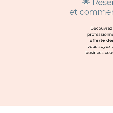
🌟 Rése
et commenc
Découvrez 
professionn
offerte dè
vous soyez e
business coac