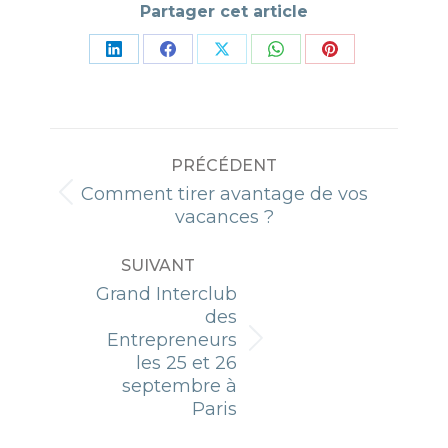
Partager cet article
Partager
Partager
Partager
Partager
Partager
sur
sur
sur
sur
sur
LinkedIn
Facebook
X
WhatsApp
Pinterest
NAVIGATION
PRÉCÉDENT
ARTICLE
Comment tirer avantage de vos
Article
vacances ?
précédent
:
SUIVANT
Grand Interclub
des
Entrepreneurs
Article
les 25 et 26
suivant
septembre à
:
Paris