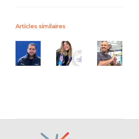
Articles similaires
Témoignage
Témoignage
de Baptiste
d’Adèle
LEDUC,
Bailly,
dirigeant de
fondatrice
Locatech
d’AB
Échafaudage
Consulting
8 juin 2026
17 mars
2026