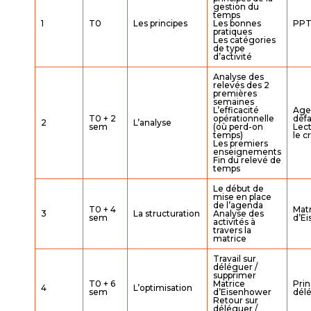
gestion du
temps
1
T0
Les principes
Les bonnes
PP
pratiques
Les catégories
de type
d’activité
Analyse des
relevés des 2
premières
semaines
L’efficacité
Age
T0 + 2
opérationnelle
déf
2
L’analyse
sem
(où perd-on
Lect
temps)
le c
Les premiers
enseignements
Fin du relevé de
temps
Le début de
mise en place
de l’agenda
T0 + 4
Mat
3
La structuration
Analyse des
sem
d’E
activités à
travers la
matrice
Travail sur
déléguer /
supprimer
T0 + 6
Matrice
Prin
4
L’optimisation
sem
d’Eisenhower
dél
Retour sur
déléguer /