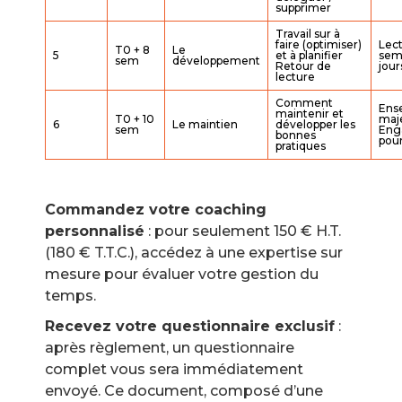
supprimer
Travail sur à
faire (optimiser)
Lec
T0 + 8
Le
5
et à planifier
sem
sem
développement
Retour de
jour
lecture
Comment
Ens
maintenir et
T0 + 10
maj
6
Le maintien
développer les
sem
Eng
bonnes
pour
pratiques
Commandez votre coaching
personnalisé
: pour seulement 150 € H.T.
(180 € T.T.C.), accédez à une expertise sur
mesure pour évaluer votre gestion du
temps.
Recevez votre questionnaire exclusif
:
après règlement, un questionnaire
complet vous sera immédiatement
envoyé. Ce document, composé d’une