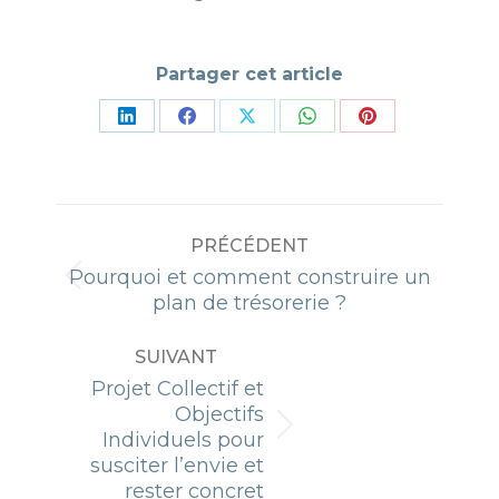
Partager cet article
Partager
Partager
Partager
Partager
Partager
sur
sur
sur
sur
sur
LinkedIn
Facebook
X
WhatsApp
Pinterest
NAVIGATION
PRÉCÉDENT
ARTICLE
Pourquoi et comment construire un
Article
plan de trésorerie ?
précédent
:
SUIVANT
Projet Collectif et
Objectifs
Article
Individuels pour
suivant
susciter l’envie et
:
rester concret