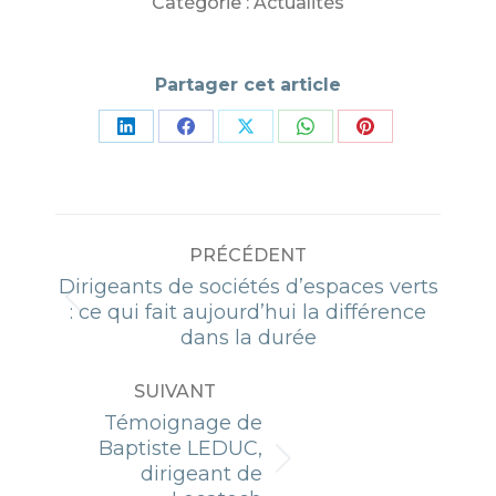
Catégorie :
Actualités
Partager cet article
Partager
Partager
Partager
Partager
Partager
sur
sur
sur
sur
sur
LinkedIn
Facebook
X
WhatsApp
Pinterest
NAVIGATION
PRÉCÉDENT
ARTICLE
Dirigeants de sociétés d’espaces verts
Article
: ce qui fait aujourd’hui la différence
précédent
dans la durée
:
SUIVANT
Témoignage de
Baptiste LEDUC,
Article
dirigeant de