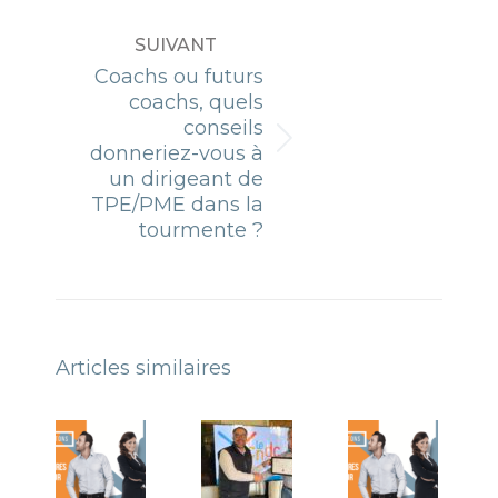
précédent
:
SUIVANT
Coachs ou futurs
coachs, quels
conseils
Article
donneriez-vous à
suivant
un dirigeant de
:
TPE/PME dans la
tourmente ?
Articles similaires
Le Centre
Félicitations
National
à
du
Emmanuel