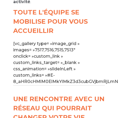
activité
.
TOUTE L'ÉQUIPE SE
MOBILISE POUR VOUS
ACCUEILLIR
[vc_gallery type= »image_grid »
images= »7517,7516,7515,7513″
onclick= »custom_link »
custom_links_target= »_blank »
css_animation= »slideInLeft »
custom_links= »#E-
8_aHR0cHMlM0ElMkYlMkZ3d3cubGVjbmRjLmN
UNE RENCONTRE AVEC UN
RÉSEAU QUI POURRAIT
CHANGER VOTRE VIE