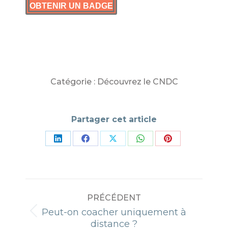
OBTENIR UN BADGE
Catégorie :
Découvrez le CNDC
Partager cet article
Partager
Partager
Partager
Partager
Partager
sur
sur
sur
sur
sur
LinkedIn
Facebook
X
WhatsApp
Pinterest
NAVIGATION
PRÉCÉDENT
ARTICLE
Peut-on coacher uniquement à
Article
distance ?