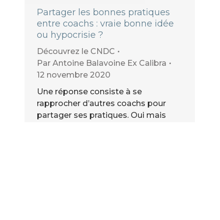
Partager les bonnes pratiques
entre coachs : vraie bonne idée
ou hypocrisie ?
Découvrez le CNDC
Par
Antoine Balavoine Ex Calibra
12 novembre 2020
Une réponse consiste à se
rapprocher d’autres coachs pour
partager ses pratiques. Oui mais
que peut-on en attendre vraiment ?
Est-ce que cela fonctionne
réellement, le partage, et dans
quelles conditions ? ou bien est-ce
que c’est voué à l’échec car chacun
va vouloir garder ses « secrets de
fabrication » pour soi-même ?