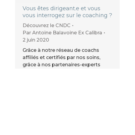
Vous êtes dirigeant.e et vous
vous interrogez sur le coaching ?
Découvrez le CNDC
Par
Antoine Balavoine Ex Calibra
2 juin 2020
Grâce à notre réseau de coachs
affiliés et certifiés par nos soins,
grâce à nos partenaires-experts
sélectionnés et à l’ensemble de nos
clients prêts à témoigner et
partager leurs expériences, vous
pourrez bénéficier d’un
accompagnement personnalisé sur-
mesure et obtenir le soutien et les
informations dont vous avez besoin.