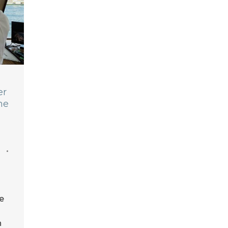
er
ne
de
n