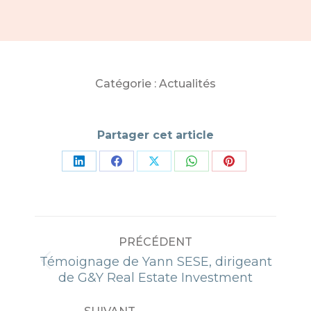
Catégorie :
Actualités
Partager cet article
Partager
Partager
Partager
Partager
Partager
sur
sur
sur
sur
sur
LinkedIn
Facebook
X
WhatsApp
Pinterest
NAVIGATION
PRÉCÉDENT
ARTICLE
Témoignage de Yann SESE, dirigeant
Article
de G&Y Real Estate Investment
précédent
: