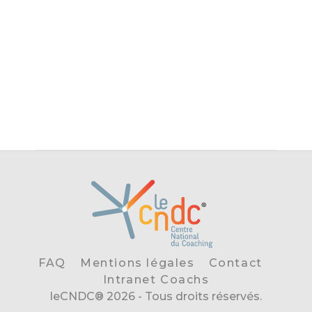
pour
la
mieux
différence
piloter
dans la
son
durée
entreprise
24 avril
8 juin
2026
2026
FAQ
Mentions légales
Contact
Intranet Coachs
leCNDC® 2026 - Tous droits réservés.