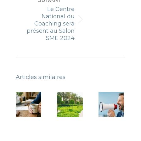
SUIVANT
Le Centre
National du
Article
Coaching sera
suivant
présent au Salon
:
SME 2024
Articles similaires
La charge
Dirigeants
mentale
de
du
sociétés
dirigeant :
d’espaces
préserver
verts : ce
son
qui fait
énergie
aujourd’hui