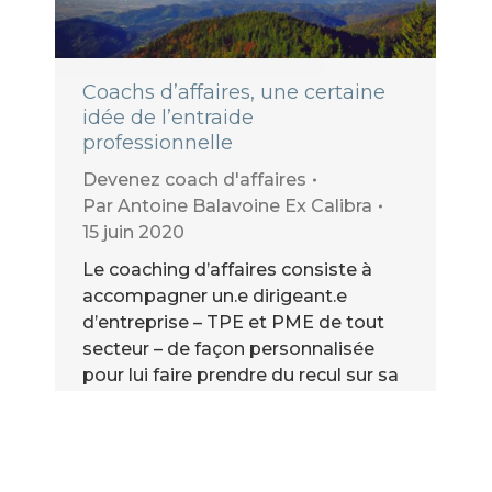
Coachs d’affaires, une certaine
idée de l’entraide
professionnelle
Devenez coach d'affaires
Par
Antoine Balavoine Ex Calibra
15 juin 2020
Le coaching d’affaires consiste à
accompagner un.e dirigeant.e
d’entreprise – TPE et PME de tout
secteur – de façon personnalisée
pour lui faire prendre du recul sur sa
situation puis l’aider à élaborer un
plan d’action et à le réaliser dans la
pratique avec des résultats
tangibles à la clé.