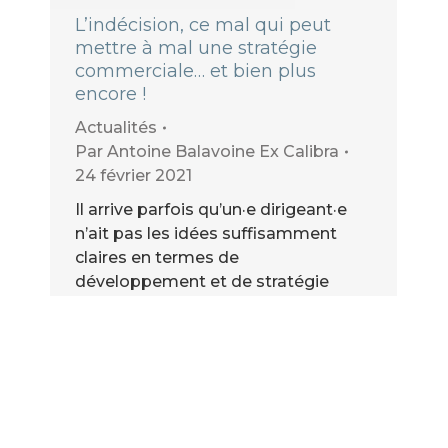
L’indécision, ce mal qui peut
mettre à mal une stratégie
commerciale… et bien plus
encore !
Actualités
Par
Antoine Balavoine Ex Calibra
24 février 2021
Il arrive parfois qu’un·e dirigeant·e
n’ait pas les idées suffisamment
claires en termes de
développement et de stratégie
commerciale pour lui permettre de
faire des choix et de décider au bon
moment des orientations à prendre.
Cette situation peut créer un réel
handicap et générer de grandes
difficultés, voire des risques pour