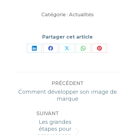
Catégorie :
Actualités
Partager cet article
Partager
Partager
Partager
Partager
Partager
sur
sur
sur
sur
sur
LinkedIn
Facebook
X
WhatsApp
Pinterest
NAVIGATION
PRÉCÉDENT
ARTICLE
Comment développer son image de
Article
marque
précédent
:
SUIVANT
Les grandes
étapes pour
Article