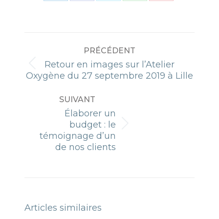
sur
sur
sur
sur
sur
LinkedIn
Facebook
X
WhatsApp
Pinterest
NAVIGATION
PRÉCÉDENT
ARTICLE
Retour en images sur l’Atelier
Article
Oxygène du 27 septembre 2019 à Lille
précédent
:
SUIVANT
Élaborer un
budget : le
Article
témoignage d’un
suivant
de nos clients
:
Articles similaires