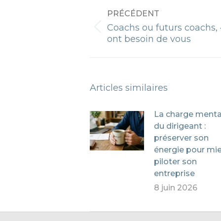
NAVIGATION
PRÉCÉDENT
ARTICLE
Coachs ou futurs coachs,
Article
ont besoin de vous
précédent
:
Articles similaires
La charge menta
du dirigeant :
préserver son
énergie pour mi
piloter son
entreprise
8 juin 2026