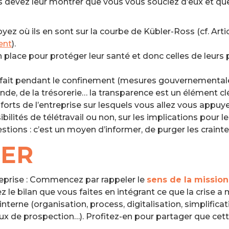
ous devez leur montrer que vous vous souciez d’eux et qu
yez où ils en sont sur la courbe de Kübler-Ross (cf. Arti
ent
).
 place pour protéger leur santé et donc celles de leurs
té fait pendant le confinement (mesures gouvernementales
e, de la trésorerie… la transparence est un élément cl
forts de l’entreprise sur lesquels vous allez vous appuye
bilités de télétravail ou non, sur les implications pour 
stions : c’est un moyen d’informer, de purger les craint
SER
reprise : Commencez par rappeler le
sens de la mission
z le bilan que vous faites en intégrant ce que la crise
terne (organisation, process, digitalisation, simplificat
aux de prospection…). Profitez-en pour partager que ce