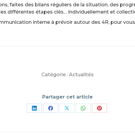
ns, faites des bilans réguliers de la situation, des progr
, les différentes étapes clés… individuellement et collect
ommunication interne à prévoir autour des 4R, pour vous 
Catégorie :
Actualités
Partager cet article
Partager
Partager
Partager
Partager
Partager
sur
sur
sur
sur
sur
LinkedIn
Facebook
X
WhatsApp
Pinterest