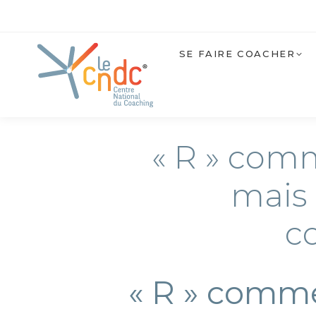
SE FAIRE COACHER
« R » com
mais 
c
« R » comme