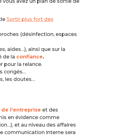
e vous avez un plan de sortie de
cle
Sortir plus fort des
 proches (désinfection, espaces
, aides…), ainsi que sur la
é de la
confiance
.
r pour la relance.
les congés…
es, les doutes…
 de l’entreprise
et des
 a mis en évidence comme
ion…), et au niveau des affaires
tte communication interne sera