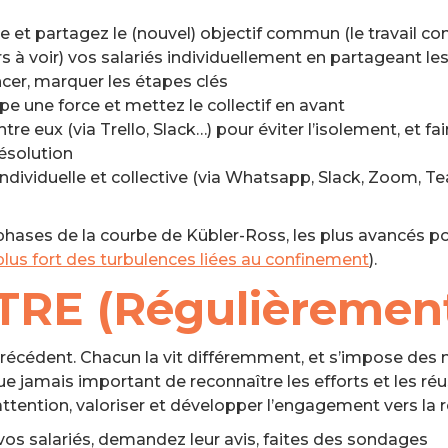
e et partagez le (nouvel) objectif commun (le travail con
 à voir) vos salariés individuellement en partageant le
er, marquer les étapes clés
ipe une force et mettez le collectif en avant
e eux (via Trello, Slack…) pour éviter l’isolement, et f
ésolution
dividuelle et collective (via Whatsapp, Slack, Zoom, Te
phases de la courbe de Kübler-Ross, les plus avancés po
 plus fort des turbulences liées au confinement
).
RE (Régulièremen
récédent. Chacun la vit différemment, et s’impose des n
ue jamais important de reconnaître les efforts et les réus
attention, valoriser et développer l’engagement vers la r
vos salariés, demandez leur avis, faites des sondages