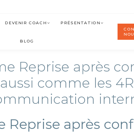
DEVENIR COACH
PRÉSENTATION
CON
NO
BLOG
me Reprise après co
aussi comme les 4R
ommunication inter
 Reprise après con