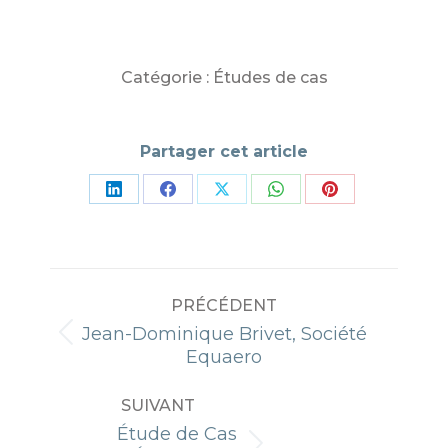
Catégorie :
Études de cas
Partager cet article
Partager
Partager
Partager
Partager
Partager
sur
sur
sur
sur
sur
LinkedIn
Facebook
X
WhatsApp
Pinterest
NAVIGATION
PRÉCÉDENT
ARTICLE
Jean-Dominique Brivet, Société
Article
Equaero
précédent
:
SUIVANT
Étude de Cas