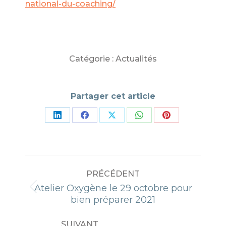
national-du-coaching/
Catégorie :
Actualités
Partager cet article
Partager
Partager
Partager
Partager
Partager
sur
sur
sur
sur
sur
LinkedIn
Facebook
X
WhatsApp
Pinterest
NAVIGATION
PRÉCÉDENT
ARTICLE
Atelier Oxygène le 29 octobre pour
Article
bien préparer 2021
précédent
:
SUIVANT