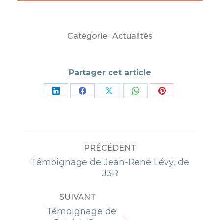
Catégorie :
Actualités
Partager cet article
Partager
Partager
Partager
Partager
Partager
sur
sur
sur
sur
sur
LinkedIn
Facebook
X
WhatsApp
Pinterest
NAVIGATION
PRÉCÉDENT
ARTICLE
Témoignage de Jean-René Lévy, de
Article
J3R
précédent
:
SUIVANT
Témoignage de